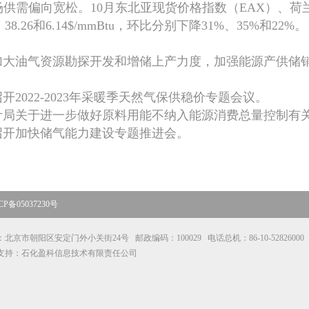
需偏向宽松。10月东北亚现货价格指数（EAX）、荷兰TTF
38.26和6.14$/mmBtu，环比分别下降31%、35%和22%。
大油气资源勘探开发和增储上产力度，加强能源产供储
2022-2023年采暖季天然气保供稳价专题会议。
局关于进一步做好原料用能不纳入能源消费总量控制有
开加快储气能力建设专题推进会。
备05037230号
北京市朝阳区安定门外小关街24号 邮政编码：100029 电话总机：86-10-52826000
支持：石化盈科信息技术有限责任公司